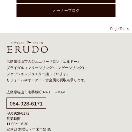
オーナーブログ
Page Top ∧
広島県福山市のジュエリーサロン『エルドー』
ブライダル（
マリッジリング
･
エンゲージリング
）･
ファッションジュエリー揃っています｡
リフォーム
や
オーダー
・貴金属の買取も承ります｡
広島県福山市南手城町3-3-1
＞MAP
084-928-6171
FAX 928-6172
営業時間
11:00〜18:30
定休日 木曜日・年末年始 他