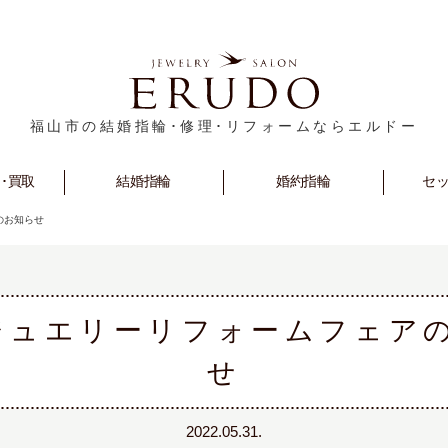
福山市の結婚指輪･修理･リフォームならエルドー
･買取
rm
Marriage
結婚指輪
Engagement
婚約指輪
セ
S
のお知らせ
ジュエリーリフォームフェア
せ
2022.05.31.