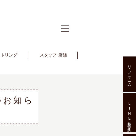
ットリング
et Ring
スタッフ･店舗
Staff･Shop
リフォーム
のお知ら
ＬＩＮＥ相談･予約