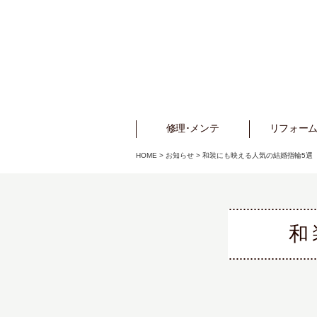
修理･メンテ
Repair
リフォーム
Refo
HOME
>
お知らせ
>
和装にも映える人気の結婚指輪5選
和