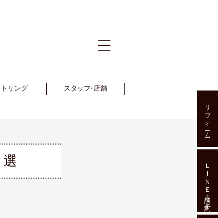
ットリング
et Ring
スタッフ･店舗
Staff･Shop
リフォーム
5選
ＬＩＮＥ相談･予約