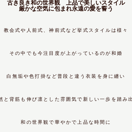
古き良き和の世界観 上品で美しいスタイル
厳かな空気に包まれ永遠の愛を誓う
教会式や人前式、神前式など挙式スタイルは様々
その中でも今注目度が上がっているのが和婚
白無垢や色打掛など普段と違う衣装を身に纏い
然と背筋も伸び凛とした雰囲気で新しい一歩を踏み
和の世界観で華やかで上品な時間に