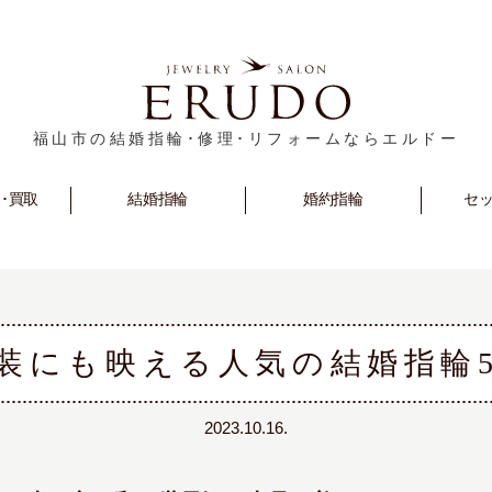
福山市の結婚指輪･修理･リフォームならエルドー
･買取
rm
Marriage
結婚指輪
Engagement
婚約指輪
セ
S
装にも映える人気の結婚指輪
2023.10.16.