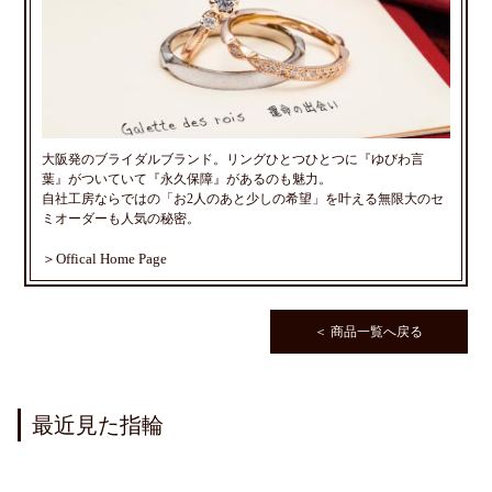
大阪発のブライダルブランド。リングひとつひとつに『ゆびわ言
葉』
がついていて『永久保障』があるのも魅力。
自社工房ならではの「お2人のあと少しの希望」を叶える無限大の
セ
ミオーダーも人気の秘密。
＞Offical Home Page
＜ 商品一覧へ戻る
最近見た指輪