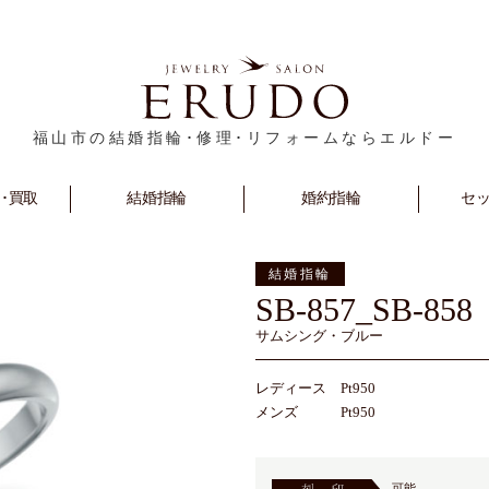
福山市の結婚指輪･修理･リフォームならエルドー
･買取
rm
Marriage
結婚指輪
Engagement
婚約指輪
セ
S
結婚指輪
SB-857_SB-858
サムシング・ブルー
レディース Pt950
メンズ Pt950
可能