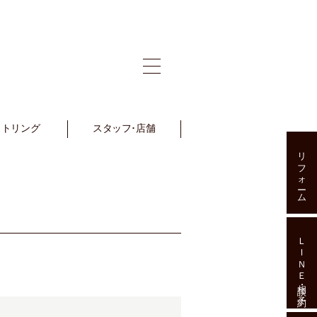
ットリング
et Ring
スタッフ･店舗
Staff･Shop
リフォーム
ＬＩＮＥ相談･予約