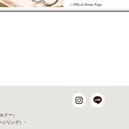
＞Offical Home Page
ルドー』
ージリング
）･