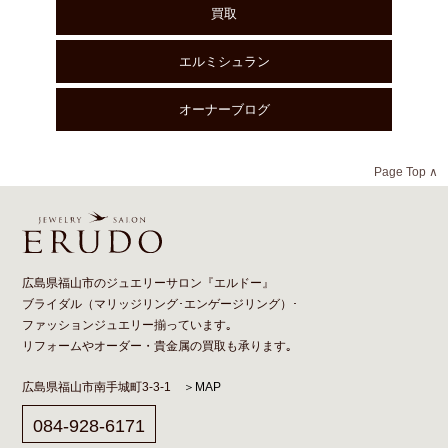
買取
エルミシュラン
オーナーブログ
Page Top ∧
広島県福山市のジュエリーサロン『エルドー』
ブライダル（
マリッジリング
･
エンゲージリング
）･
ファッションジュエリー揃っています｡
リフォーム
や
オーダー
・貴金属の買取も承ります｡
広島県福山市南手城町3-3-1
＞MAP
084-928-6171