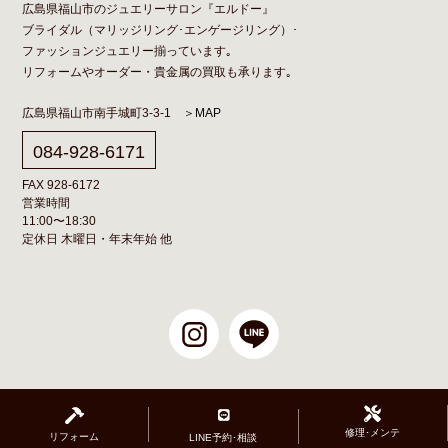
広島県福山市のジュエリーサロン『エルドー』
ブライダル（
マリッジリング
･
エンゲージリング
）･
ファッションジュエリー揃っています｡
リフォーム
や
オーダー
・貴金属の買取も承ります｡
広島県福山市南手城町3-3-1
＞MAP
084-928-6171
FAX 928-6172
営業時間
11:00〜18:30
定休日 木曜日・年末年始 他
修理･メンテ
リフォーム
LINE予約･相談