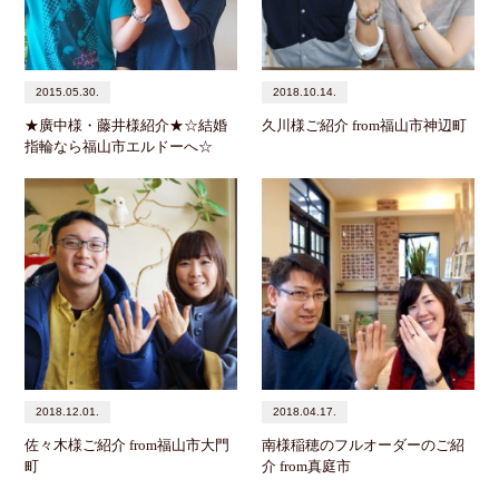
2015.05.30.
2018.10.14.
★廣中様・藤井様紹介★☆結婚
久川様ご紹介 from福山市神辺町
指輪なら福山市エルドーへ☆
2018.12.01.
2018.04.17.
佐々木様ご紹介 from福山市大門
南様稲穂のフルオーダーのご紹
町
介 from真庭市