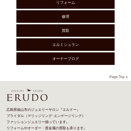
リフォーム
修理
買取
エルミシュラン
オーナーブログ
Page Top ∧
広島県福山市のジュエリーサロン『エルドー』
ブライダル（
マリッジリング
･
エンゲージリング
）･
ファッションジュエリー揃っています｡
リフォーム
や
オーダー
・貴金属の買取も承ります｡