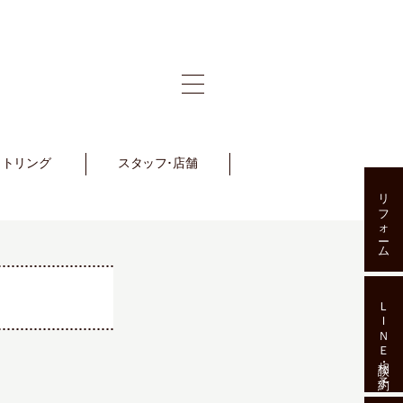
ットリング
et Ring
スタッフ･店舗
Staff･Shop
リフォーム
ＬＩＮＥ相談･予約