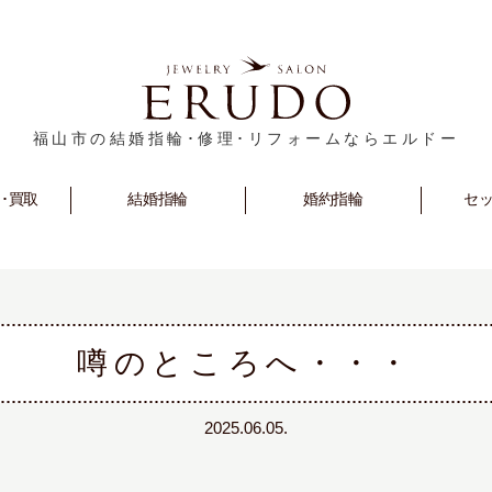
福山市の結婚指輪･修理･リフォームならエルドー
･買取
rm
Marriage
結婚指輪
Engagement
婚約指輪
セ
S
噂のところへ・・・
2025.06.05.