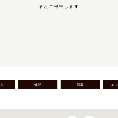
またご報告します
ーム
修理
買取
エル