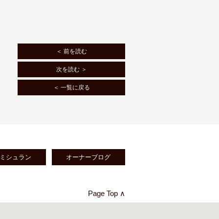
＜ 前を読む
次を読む ＞
＜ 一覧に戻る
ミシュラン
オーナーブログ
Page Top ∧