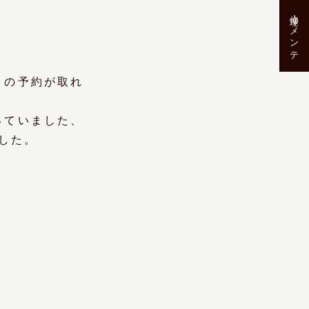
修理･メンテ
」の予約が取れ
っていました、
した。