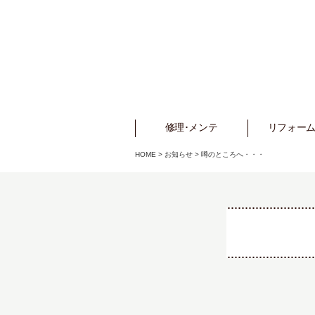
修理･メンテ
Repair
リフォーム
Refo
HOME
>
お知らせ
>
噂のところへ・・・