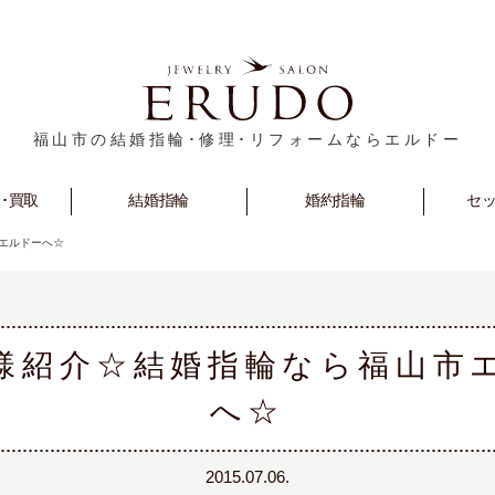
福山市の結婚指輪･修理･リフォームならエルドー
･買取
rm
Marriage
結婚指輪
Engagement
婚約指輪
セ
S
エルドーへ☆
様紹介☆結婚指輪なら福山市
へ☆
2015.07.06.