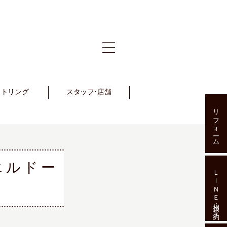
ットリング
et Ring
スタッフ･店舗
Staff･Shop
リフォーム
エルドー
ＬＩＮＥ相談･予約