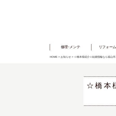
修理･メンテ
Repair
リフォーム
Refo
HOME
>
お知らせ
>
☆橋本様紹介☆結婚指輪なら福山市
☆橋本