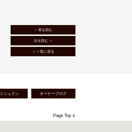
＜ 前を読む
次を読む ＞
＜ 一覧に戻る
ミシュラン
オーナーブログ
Page Top ∧