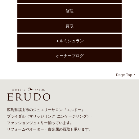
修理
買取
エルミシュラン
オーナーブログ
Page Top ∧
広島県福山市のジュエリーサロン『エルドー』
ブライダル（
マリッジリング
･
エンゲージリング
）･
ファッションジュエリー揃っています｡
リフォーム
や
オーダー
・貴金属の買取も承ります｡