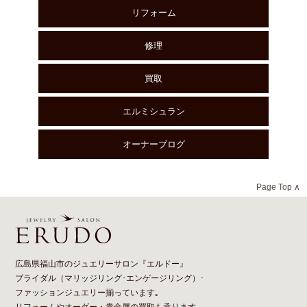
リフォーム
修理
買取
エルミシュラン
オーナーブログ
Page Top ∧
広島県福山市のジュエリーサロン『エルドー』
ブライダル（
マリッジリング
･
エンゲージリング
）･
ファッションジュエリー揃っています｡
リフォーム
や
オーダー
・貴金属の買取も承ります｡