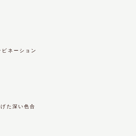
と
ンビネーション
上げた深い色合