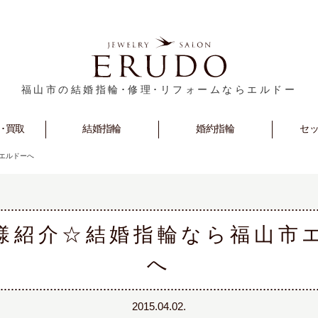
福山市の結婚指輪･修理･リフォームならエルドー
･買取
rm
Marriage
結婚指輪
Engagement
婚約指輪
セ
S
エルドーへ
様紹介☆結婚指輪なら福山市
へ
2015.04.02.