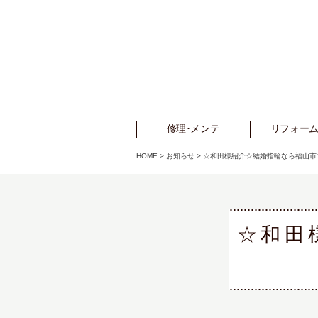
修理･メンテ
Repair
リフォーム
Refo
HOME
>
お知らせ
>
☆和田様紹介☆結婚指輪なら福山市
☆和田