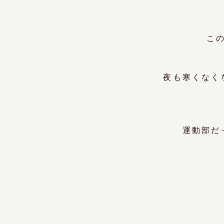
こ
夜も寒くなく
運動部だ