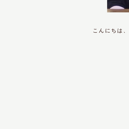
こ
んにちは