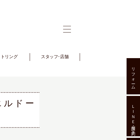
ットリング
et Ring
スタッフ･店舗
Staff･Shop
リフォーム
エルドー
ＬＩＮＥ相談･予約