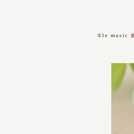
le music
①
全