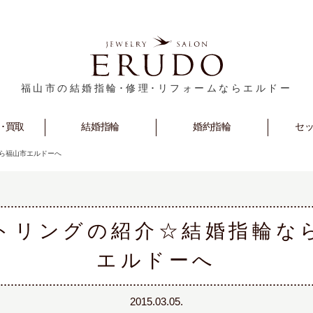
福山市の結婚指輪･修理･リフォームならエルドー
･買取
rm
Marriage
結婚指輪
Engagement
婚約指輪
セ
S
ら福山市エルドーへ
トリングの紹介☆結婚指輪な
エルドーへ
2015.03.05.