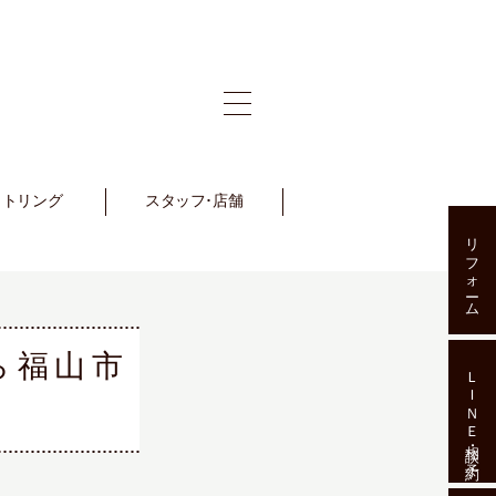
ットリング
et Ring
スタッフ･店舗
Staff･Shop
リフォーム
ら福山市
ＬＩＮＥ相談･予約