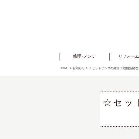
修理･メンテ
Repair
リフォーム
Refo
HOME
>
お知らせ
>
☆セットリングの紹介☆結婚指輪な
☆セッ