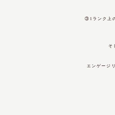
③1ランク上
そ
エンゲージ