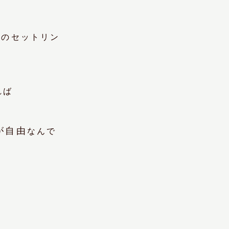
ドのセットリン
れば
が自由
なんで