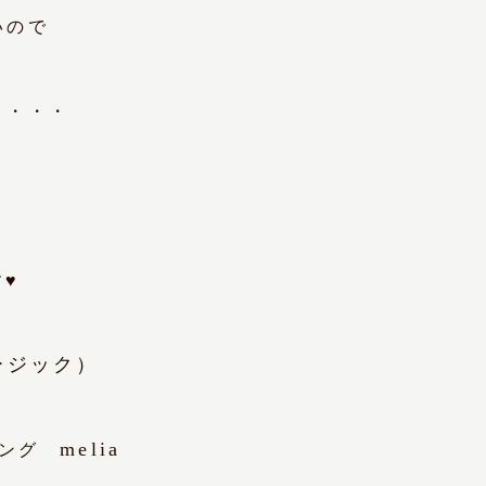
いので
と・・・
♥
ュージック）
melia
ング