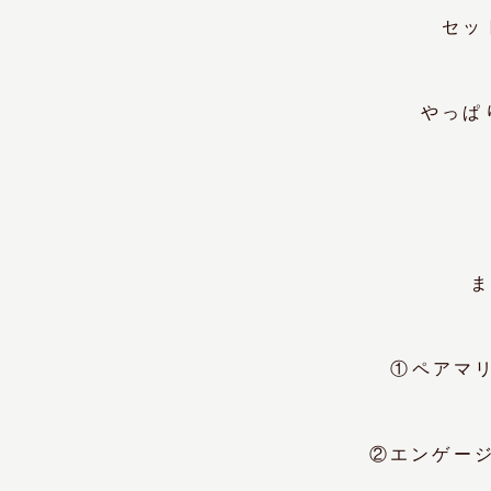
セッ
やっぱ
①ペアマ
②エンゲー