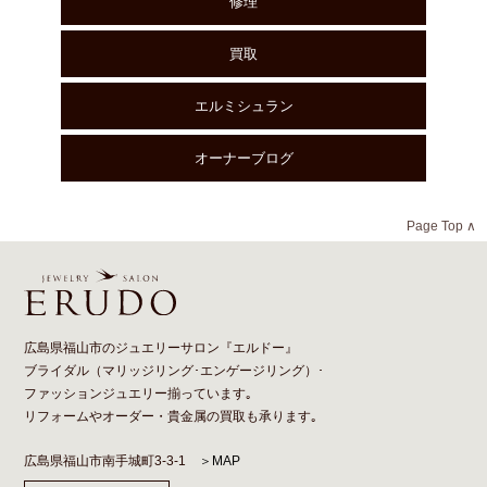
修理
買取
エルミシュラン
オーナーブログ
Page Top ∧
広島県福山市のジュエリーサロン『エルドー』
ブライダル（
マリッジリング
･
エンゲージリング
）･
ファッションジュエリー揃っています｡
リフォーム
や
オーダー
・貴金属の買取も承ります｡
広島県福山市南手城町3-3-1
＞MAP