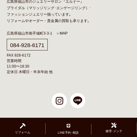
広島県福山市のジュエリーサロン『エルドー』
ブライダル（
マリッジリング
･
エンゲージリング
）･
ファッションジュエリー揃っています｡
リフォーム
や
オーダー
・貴金属の買取も承ります｡
広島県福山市南手城町3-3-1
＞MAP
084-928-6171
FAX 928-6172
営業時間
11:00〜18:30
定休日 木曜日・年末年始 他
修理･メンテ
リフォーム
LINE予約･相談