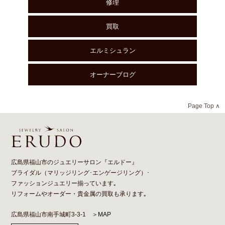
修理
買取
エルミシュラン
オーナーブログ
Page Top ∧
広島県福山市のジュエリーサロン『エルドー』
ブライダル（
マリッジリング
･
エンゲージリング
）･
ファッションジュエリー揃っています｡
リフォーム
や
オーダー
・貴金属の買取も承ります｡
広島県福山市南手城町3-3-1
＞MAP