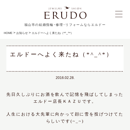
福山市の結婚指輪･修理･リフォームならエルドー
>
>
HOME
お知らせ
エルドーへよく来たね（*^_^*）
エルドーへよく来たね（*^_^*）
2016.02.28.
先日久しぶりにお酒を飲んで記憶を飛ばしてしまった
エルドー店長ＫＡＺＵです。
人生における大先輩に向かって顔に雪を投げつけてた
らしいです(~_~)