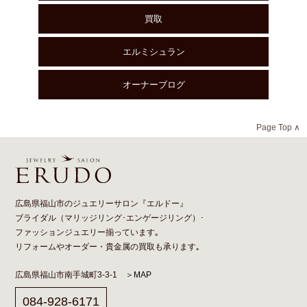
買取
エルミシュラン
オーナーブログ
Page Top ∧
広島県福山市のジュエリーサロン『エルドー』
ブライダル（
マリッジリング
･
エンゲージリング
）･
ファッションジュエリー揃っています｡
リフォーム
や
オーダー
・貴金属の買取も承ります｡
広島県福山市南手城町3-3-1
＞MAP
084-928-6171