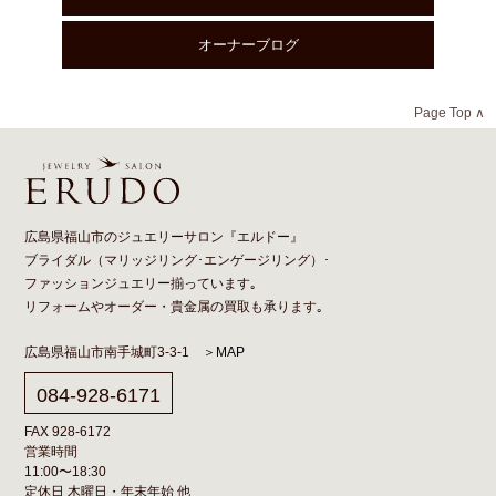
オーナーブログ
Page Top ∧
広島県福山市のジュエリーサロン『エルドー』
ブライダル（
マリッジリング
･
エンゲージリング
）･
ファッションジュエリー揃っています｡
リフォーム
や
オーダー
・貴金属の買取も承ります｡
広島県福山市南手城町3-3-1
＞MAP
084-928-6171
FAX 928-6172
営業時間
11:00〜18:30
定休日 木曜日・年末年始 他