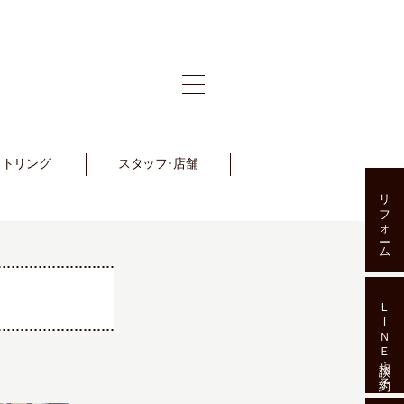
ットリング
et Ring
スタッフ･店舗
Staff･Shop
リフォーム
ＬＩＮＥ相談･予約