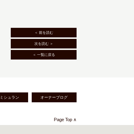
＜ 前を読む
次を読む ＞
＜ 一覧に戻る
ミシュラン
オーナーブログ
Page Top ∧