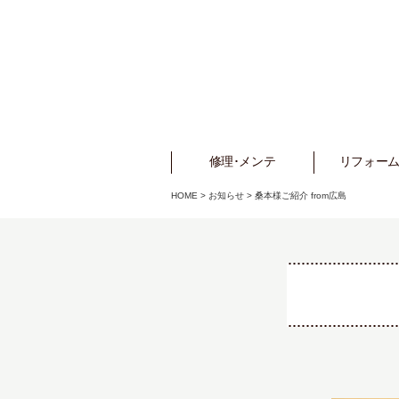
修理･メンテ
Repair
リフォーム
Refo
HOME
>
お知らせ
>
桑本様ご紹介 from広島