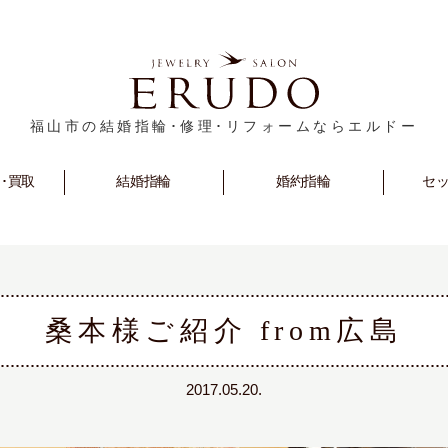
福山市の結婚指輪･修理･リフォームならエルドー
･買取
rm
Marriage
結婚指輪
Engagement
婚約指輪
セ
S
桑本様ご紹介 from広島
2017.05.20.