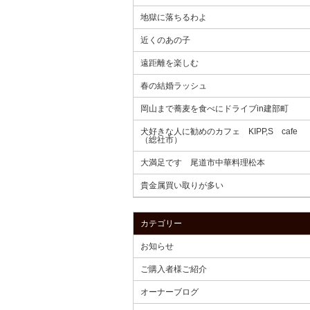
地獄に落ちるわよ
近くのあの子
遠距離を楽しむ
春の結婚ラッシュ
岡山まで蕎麦を食べにドライブin建部町
犬好きな人に勧めのカフェ KIPP,S cafe
（総社市）
大満足です 尾道市中華料理松本
貴金属買い取りが多い
カテゴリー
お知らせ
ご購入者様ご紹介
オーナーブログ