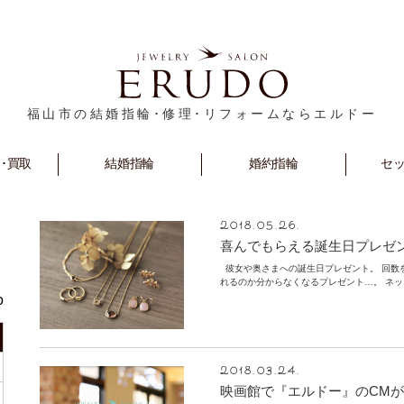
福山市の結婚指輪･修理･リフォームならエルドー
･買取
rm
Marriage
結婚指輪
Engagement
婚約指輪
セ
S
2018.05.26.
喜んでもらえる誕生日プレゼ
彼女や奥さまへの誕生日プレゼント。 回数
れるのか分からなくなるプレゼント…。 ネッ
o
2018.03.24.
映画館で『エルドー』のCMが