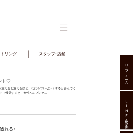
ットリング
et Ring
スタッフ･店舗
Staff･Shop
リフォーム
ント♡
を重ねると重ねるほど、なにをプレゼントすると喜んでく
トで検索すると、女性へのプレゼ...
ＬＩＮＥ相談･予約
観れる♪