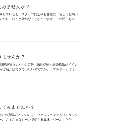
てみませんか？
事をしていると、スタッフ同士やお客様に「ちょっと聞い
んです。 ほんと些細なことなんですが、この間、あの
きませんか？
報誌Winkなどへの広告も婚約指輪や結婚指輪がメイン
なかご紹介はできていないのですが、『エルドー』には
ってみませんか？
存在の真珠のネックレス。 ファッションでもワンランク
。 さまざまなシーンで使える真珠（パール）だか...