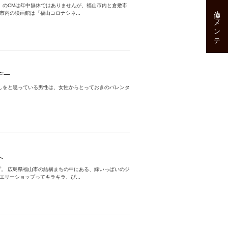
』のCMは年中無休ではありませんが、福山市内と倉敷市
修理･メンテ
市内の映画館は「福山コロナシネ...
デー
しをと思っている男性は、女性からとっておきのバレンタ
へ
。 広島県福山市の結構まちの中にある、緑いっぱいのジ
エリーショップってキラキラ、ぴ...