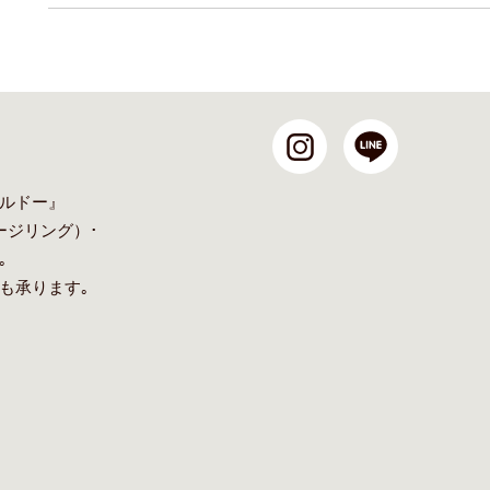
ルドー』
ージリング
）･
｡
も承ります｡