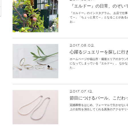
2017.08.07.
『エルドー』の日常、のぞい
『エルドー』のインスタグラム。 お店で仕
て～」「ちょっと見て～」となることがある
お...
2017.08.02.
心躍るジュエリーを探しに行
ホームページや福山市・備後エリアのタウン情
になってしまっている『エルドー』。 なか
た...
2017.07.12.
節目につけるパール、こだわ
冠婚葬祭をはじめ、フォーマルで欠かせない
上の女性を演出してくれる真珠のアクセサリー