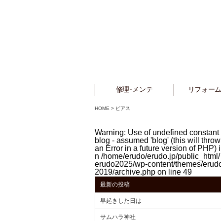
修理･メンテ
Repair
リフォーム
Refo
HOME
>
ピアス
Warning
: Use of undefined constant
blog - assumed 'blog' (this will throw
an Error in a future version of PHP) i
n
/home/erudo/erudo.jp/public_html/
erudo2025/wp-content/themes/erud
2019/archive.php
on line
49
最新の投稿
早起きした日は
サムハラ神社