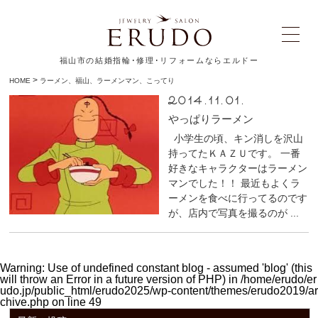
福山市の結婚指輪･修理･リフォームならエルドー
>
HOME
ラーメン、福山、ラーメンマン、こってり
2014.11.01.
やっぱりラーメン
小学生の頃、キン消しを沢山
持ってたＫＡＺＵです。 一番
好きなキャラクターはラーメン
マンでした！！ 最近もよくラ
ーメンを食べに行ってるのです
が、店内で写真を撮るのが ...
Warning
: Use of undefined constant blog - assumed 'blog' (this
will throw an Error in a future version of PHP) in
/home/erudo/er
udo.jp/public_html/erudo2025/wp-content/themes/erudo2019/ar
chive.php
on line
49