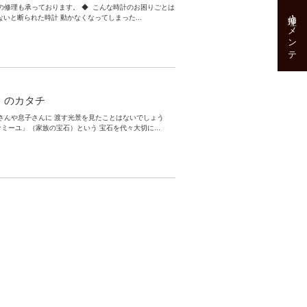
の修理も承っております。 ◆ こんな時計のお困りごとは
修理･メンテ
いと断られた時計 動かなくなってしまった...
」のカタチ
さんや息子さんに 渡す光景を見たことはないでしょう
ミーユ」（家族の宝石）という 宝石を代々大切に...