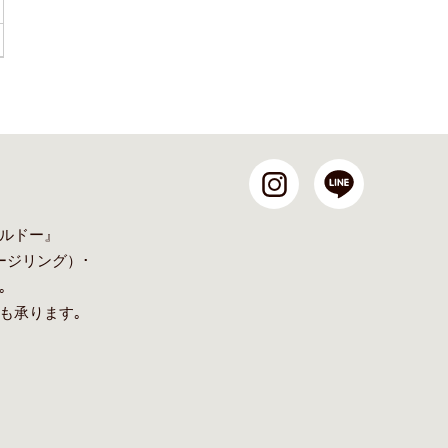
ルドー』
ージリング
）･
｡
も承ります｡