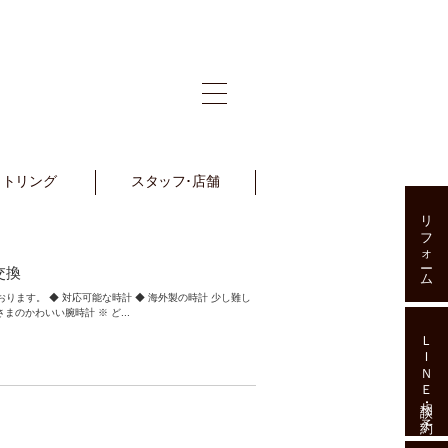
ットリング
et Ring
スタッフ･店舗
Staff･Shop
リフォーム
交換
ります。 ◆ 対応可能な時計 ◆ 海外製の時計 少し難し
まのかわいい腕時計 ※ ど...
ＬＩＮＥ相談･予約