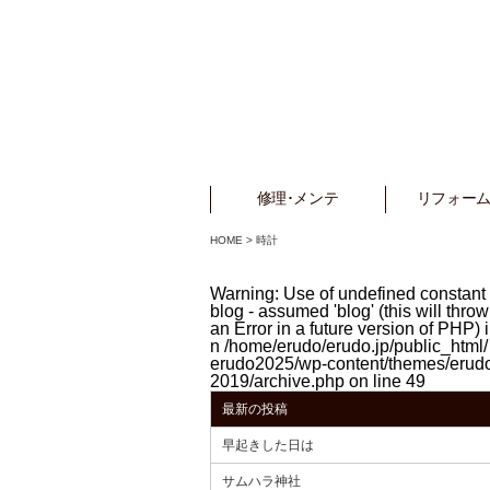
修理･メンテ
Repair
リフォーム
Refo
HOME
>
時計
Warning
: Use of undefined constant
blog - assumed 'blog' (this will throw
an Error in a future version of PHP) i
n
/home/erudo/erudo.jp/public_html/
erudo2025/wp-content/themes/erud
2019/archive.php
on line
49
最新の投稿
早起きした日は
サムハラ神社