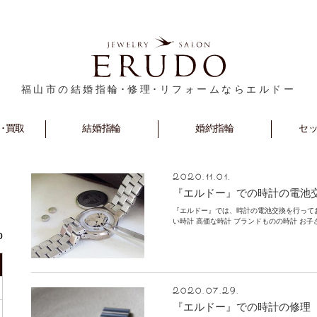
福山市の結婚指輪･修理･リフォームならエルドー
･買取
rm
Marriage
結婚指輪
Engagement
婚約指輪
セ
S
2020.11.01.
『エルドー』での時計の電池
『エルドー』では、時計の電池交換を行ってお
い時計 高価な時計 ブランドものの時計 お子さ
o
2020.07.29.
『エルドー』での時計の修理