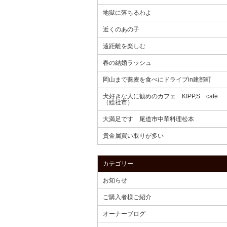
地獄に落ちるわよ
近くのあの子
遠距離を楽しむ
春の結婚ラッシュ
岡山まで蕎麦を食べにドライブin建部町
犬好きな人に勧めのカフェ KIPP,S cafe
（総社市）
大満足です 尾道市中華料理松本
貴金属買い取りが多い
カテゴリー
お知らせ
ご購入者様ご紹介
オーナーブログ