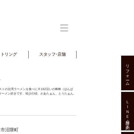
ットリング
et Ring
スタッフ･店舗
Staff･Shop
リフォーム
町
ストの台湾ラーメンを食べにＲ182沿いの棒棒（ばんば
てラーメン好きです、幼少の頃、かあたぁん、とうたぁん、
ＬＩＮＥ相談･予約
山市沼隈町