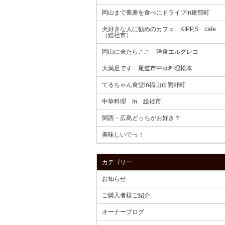
岡山まで蕎麦を食べにドライブin建部町
犬好きな人に勧めのカフェ KIPP,S cafe
（総社市）
岡山に来たらここ 洋食エルグレコ
大満足です 尾道市中華料理松本
てるちゃん食堂in福山市熊野町
中華料理 In 総社市
関西・広島どっちがお好き？
美味しいでっ！
カテゴリー
お知らせ
ご購入者様ご紹介
オーナーブログ