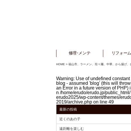
修理･メンテ
Repair
リフォーム
Refo
HOME
>
福山市、ラーメン、坦々麺、中華、から揚げ、
Warning
: Use of undefined constant
blog - assumed 'blog' (this will throw
an Error in a future version of PHP) i
n
/home/erudo/erudo.jp/public_html/
erudo2025/wp-content/themes/erud
2019/archive.php
on line
49
最新の投稿
近くのあの子
遠距離を楽しむ