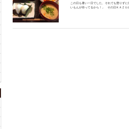
この日も暑い一日でした、それでも懲り
いもんが待ってるから！」 その日ＫＡＺＵの