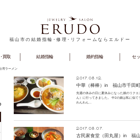
福山市の結婚指輪･修理･リフォームならエルドー
･買取
rm
Marriage
結婚指輪
Engagement
婚約指輪
セ
S
台湾ラーメン
2017.08.12.
中華（棒棒）in 福山市千田
先週の休みの日に夏休みになった娘のリクエ
ん）に行ってきました。 中2の娘は私に似
わんわん...
o
2017.08.07.
古民家食堂（田丸屋）in 福