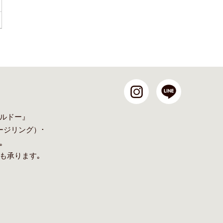
ルドー』
ージリング
）･
｡
も承ります｡