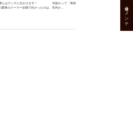
ずに僕らはランチに出かけます！ 何故かって「美味
修理･メンテ
愛車のクーラー全開で向かったのは、市内か...