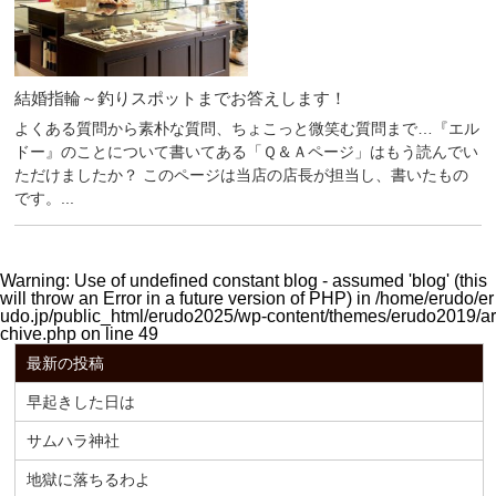
結婚指輪～釣りスポットまでお答えします！
よくある質問から素朴な質問、ちょこっと微笑む質問まで…『エル
ドー』のことについて書いてある「Ｑ＆Ａページ」はもう読んでい
ただけましたか？ このページは当店の店長が担当し、書いたもの
です。...
Warning
: Use of undefined constant blog - assumed 'blog' (this
will throw an Error in a future version of PHP) in
/home/erudo/er
udo.jp/public_html/erudo2025/wp-content/themes/erudo2019/ar
chive.php
on line
49
最新の投稿
早起きした日は
サムハラ神社
地獄に落ちるわよ