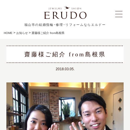
福山市の結婚指輪･修理･リフォームならエルドー
>
>
HOME
お知らせ
齋藤様ご紹介 from島根県
齋藤様ご紹介 from島根県
2018.03.05.