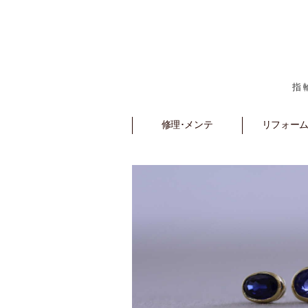
指
修理･メンテ
Repair
リフォーム
Refo