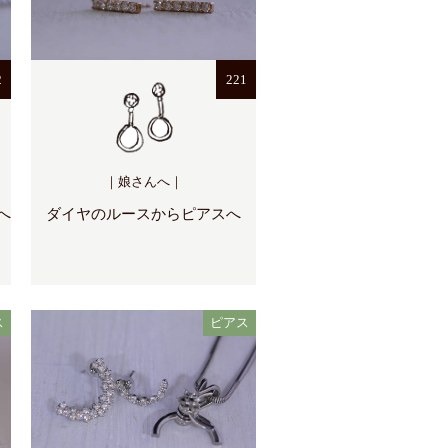
2
221
｜娘さんへ｜
へ
ダイヤのルースからピアスへ
ス
ピアス