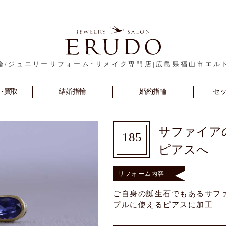
輪/ジュエリーリフォーム･リメイク専門店|広島県福山市エル
･買取
rm
Marriage
結婚指輪
Engagement
婚約指輪
セ
S
サファイア
185
ピアスへ
リフォーム内容
ご自身の誕生石でもあるサフ
プルに使えるピアスに加工