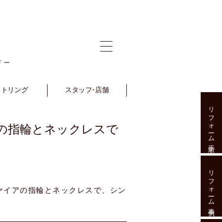
ドー
ットリング
et Ring
スタッフ･店舗
Staff･Shop
リフォーム手順
の指輪とネックレスで
リフォーム事例
ァイアの指輪とネックレスで、シン