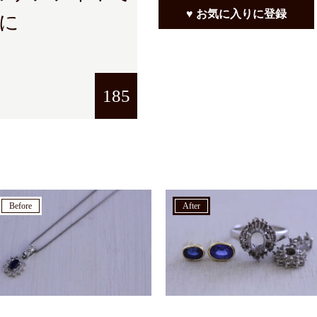
♥ お気に入りに登録
に
185
before
after