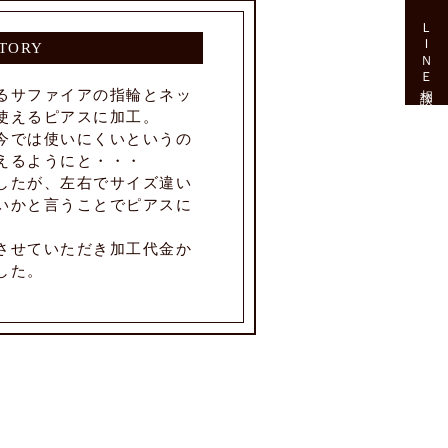
ＬＩＮＥ相談
TORY
るサファイアの指輪とネッ
使えるピアスに加工。
今では使いにくいというの
えるようにと・・・
したが、左右でサイズ違い
いかと言うことでピアスに
させていただき加工代金か
した。