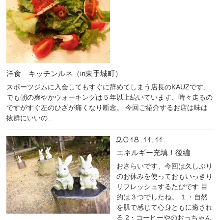
洋食 キッチンルネ（in東手城町）
スポーツジムに入会してもすぐに辞めてしまう店長のKAUZです、
でも朝の爽やかウォーキングは５年以上続いています、時々走るの
ですがすぐ左のひざが痛くなり断念。 今回ご紹介するお店は味は
抜群にいいの...
2018.11.11.
エネルギー充填！後編
おさらいです、今回は久しぶり
のお休みを使っておもいっきり
リフレッシュするたびです 目
的は３つでしたね。 １・自然
を肌で感じて心身ともに癒され
る 2・コーヒーやのおっちゃん