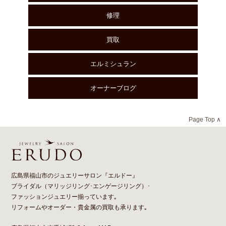
修理
買取
エルミシュラン
オーナーブログ
Page Top ∧
広島県福山市のジュエリーサロン『エルドー』
ブライダル（
マリッジリング
･
エンゲージリング
）･
ファッションジュエリー揃っています｡
リフォーム
や
オーダー
・貴金属の買取も承ります｡