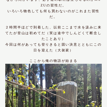
ZUの習性だ。
いろいろ物色しても何も買わないのがこれまた習性
だ。
２時間半ほどで到着した、以前ここまで水を汲みに来
てたが登山は初めてだ（実は途中でしんどくて断念し
たことあり）
今回は何があっても登りきると固い決意とともにこの
日を迎えた（大袈裟）
ここから俺の物語が始まる