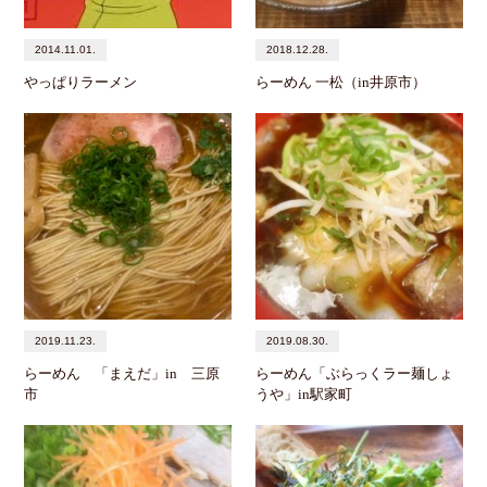
2014.11.01.
2018.12.28.
やっぱりラーメン
らーめん 一松（in井原市）
2019.11.23.
2019.08.30.
らーめん 「まえだ」in 三原
らーめん「ぶらっくラー麺しょ
市
うや」in駅家町