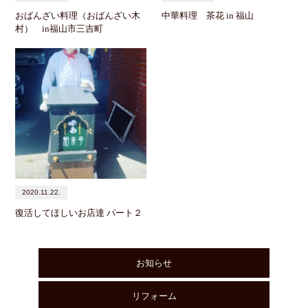
おばんざい料理（おばんざい木
中華料理 茶花 in 福山
村） in福山市三吉町
2020.11.22.
復活してほしいお店達 パート２
お知らせ
リフォーム