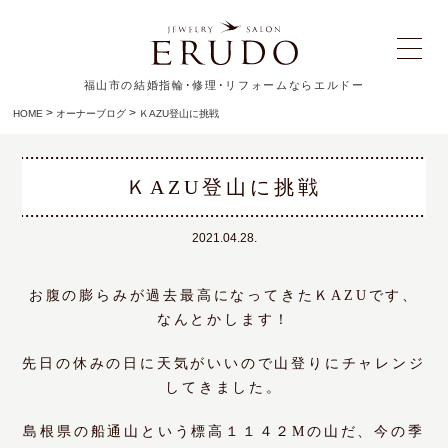
福山市の結婚指輪･修理･リフォームならエルドー
>
>
HOME
オーナーブログ
ＫAZU登山に挑戦
ＫAZU登山に挑戦
2021.04.28.
お腹の膨らみが過去最高になってきたＫAZUです、
なんとかします！
先日の休みの日に天気がいいので山登りにチャレンジ
してきました。
島根県の船通山という標高１１４２Mの山だ、今の季