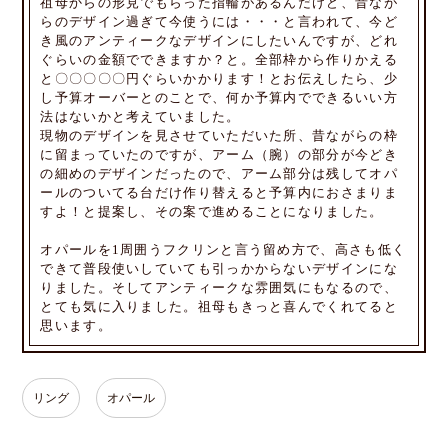
祖母からの形見でもらった指輪があるんだけど、昔なが
らのデザイン過ぎて今使うには・・・と言われて、今ど
き風のアンティークなデザインにしたいんですが、どれ
ぐらいの金額でできますか？と。全部枠から作りかえる
と〇〇〇〇〇円ぐらいかかります！とお伝えしたら、少
し予算オーバーとのことで、何か予算内でできるいい方
法はないかと考えていました。
現物のデザインを見させていただいた所、昔ながらの枠
に留まっていたのですが、アーム（腕）の部分が今どき
の細めのデザインだったので、アーム部分は残してオパ
ールのついてる台だけ作り替えると予算内におさまりま
すよ！と提案し、その案で進めることになりました。
オパールを1周囲うフクリンと言う留め方で、高さも低く
できて普段使いしていても引っかからないデザインにな
りました。そしてアンティークな雰囲気にもなるので、
とても気に入りました。祖母もきっと喜んでくれてると
思います。
リング
オパール