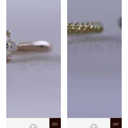
251
247