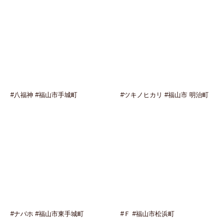
#八福神 #福山市手城町
#ツキノヒカリ #福山市 明治町
#ナバホ #福山市東手城町
#Ｆ #福山市松浜町