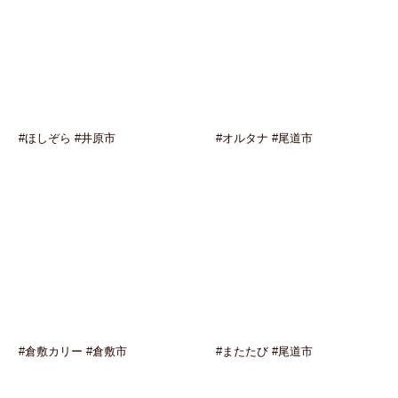
#ほしぞら #井原市
#オルタナ #尾道市
#倉敷カリー #倉敷市
#またたび #尾道市