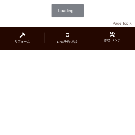
Loading...
Page Top ∧
修理･メンテ
リフォーム
LINE予約･相談
広島県福山市のジュエリーサロン『エルドー』
ブライダル（
マリッジリング
･
エンゲージリング
）･
ファッションジュエリー揃っています｡
リフォーム
や
オーダー
・貴金属の買取も承ります｡
広島県福山市南手城町3-3-1
＞MAP
084-928-6171
FAX 928-6172
営業時間
11:00〜18:30
定休日 木曜日・年末年始 他