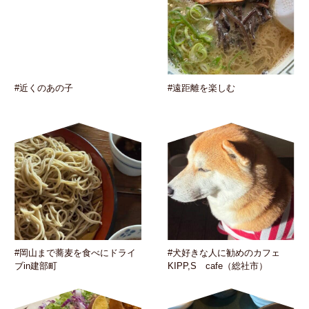
#近くのあの子
#遠距離を楽しむ
#岡山まで蕎麦を食べにドライ
#犬好きな人に勧めのカフェ
ブin建部町
KIPP,S cafe（総社市）