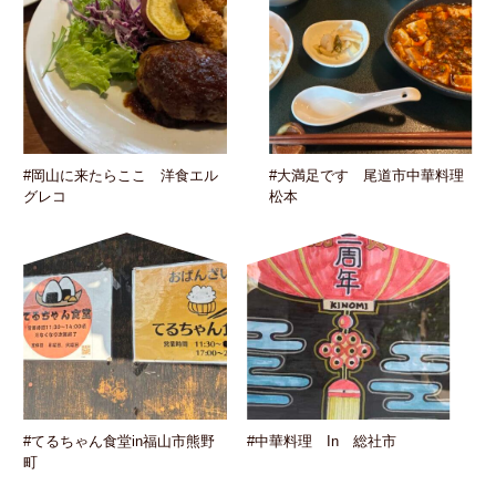
#岡山に来たらここ 洋食エル
#大満足です 尾道市中華料理
グレコ
松本
#てるちゃん食堂in福山市熊野
#中華料理 In 総社市
町