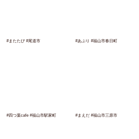
#またたび #尾道市
#あぶり #福山市春日町
#四つ葉cafe #福山市駅家町
#まえだ #福山市三原市