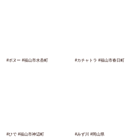
#ボヌー #福山市水呑町
#カチャトラ #福山市春日町
#ひで #福山市神辺町
#みず川 #岡山県