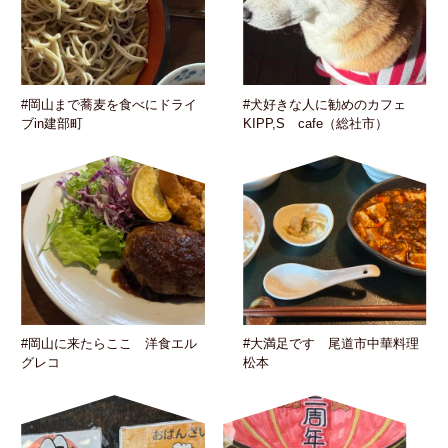
#岡山まで蕎麦を食べにドライ
#犬好きな人に勧めのカフェ
ブin建部町
KIPP,S cafe（総社市）
#岡山に来たらここ 洋食エル
#大満足です 尾道市中華料理
グレコ
松本