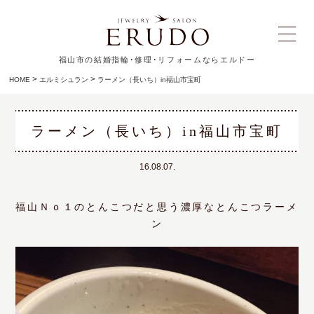
福山市の結婚指輪･修理･リフォームならエルドー
>
>
HOME
エルミシュラン
ラーメン（長いち）in福山市宝町
ラーメン（長いち）in福山市宝町
16.08.07.
福山Ｎｏ１のとんこつだと思う濃厚なとんこつラーメ
ン