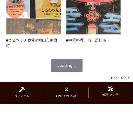
#てるちゃん食堂in福山市熊野
#中華料理 In 総社市
町
Loading...
Page Top ∧
修理･メンテ
リフォーム
LINE予約･相談
広島県福山市のジュエリーサロン『エルドー』
ブライダル（
マリッジリング
･
エンゲージリング
）･
ファッションジュエリー揃っています｡
リフォーム
や
オーダー
・貴金属の買取も承ります｡