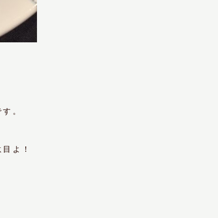
です。
駄目よ！