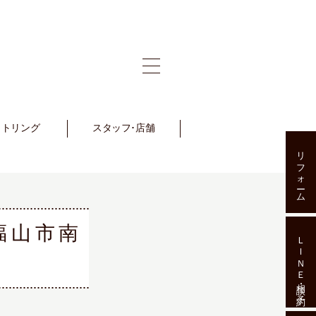
ットリング
et Ring
スタッフ･店舗
Staff･Shop
リフォーム
福山市南
ＬＩＮＥ相談･予約