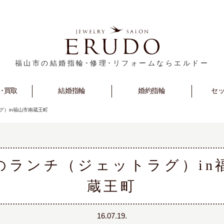
福山市の結婚指輪･修理･リフォームならエルドー
･買取
rm
Marriage
結婚指輪
Engagement
婚約指輪
セ
S
グ）in福山市南蔵王町
のランチ（ジェットラグ）in
蔵王町
16.07.19.