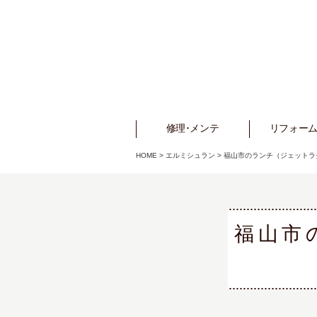
修理･メンテ
Repair
リフォーム
Refo
HOME
>
エルミシュラン
>
福山市のランチ（ジェットラ
福山市