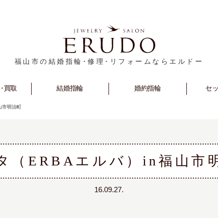
福山市の結婚指輪･修理･リフォームならエルドー
･買取
rm
Marriage
結婚指輪
Engagement
婚約指輪
セ
S
山市明治町
タ（ERBAエルバ）in福山市
16.09.27.