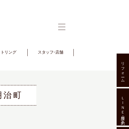
ットリング
et Ring
スタッフ･店舗
Staff･Shop
リフォーム
明治町
ＬＩＮＥ相談･予約