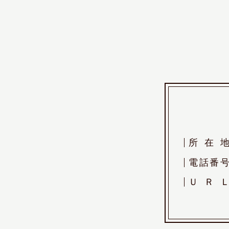
所
在
電
話
番
Ｕ
Ｒ