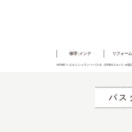
修理･メンテ
Repair
リフォーム
Refo
HOME
>
エルミシュラン
>
パスタ（ERBAエルバ）in福
パス