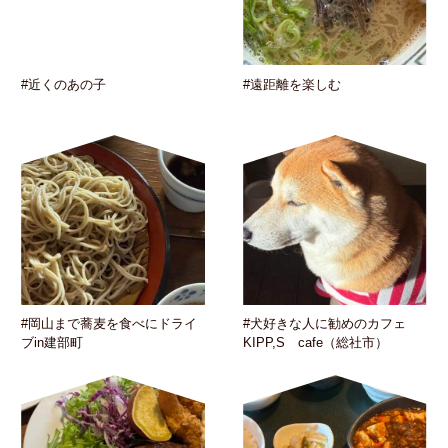
#近くのあの子
#遠距離を楽しむ
#岡山まで蕎麦を食べにドライ
#犬好きな人に勧めのカフェ
ブin建部町
KIPP,S cafe（総社市）