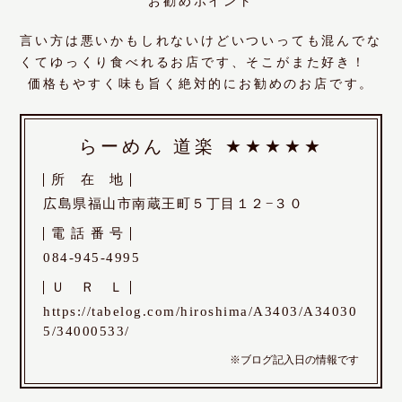
お勧めポイント
言い方は悪いかもしれないけどいついっても混んでな
くてゆっくり食べれるお店です、そこがまた好き！
価格もやすく味も旨く絶対的にお勧めのお店です。
らーめん 道楽
★★★★★
所
在
地
広島県福山市南蔵王町５丁目１２−３０
電
話
番
号
084-945-4995
Ｕ
Ｒ
Ｌ
https://tabelog.com/hiroshima/A3403/A34030
5/34000533/
※ブログ記入日の情報です