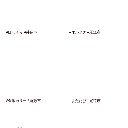
#ほしぞら #井原市
#オルタナ #尾道市
#倉敷カリー #倉敷市
#またたび #尾道市