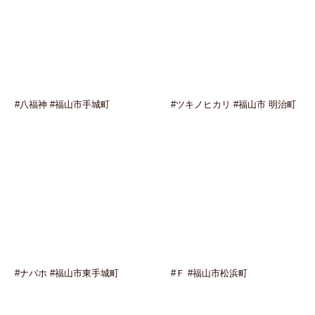
#八福神 #福山市手城町
#ツキノヒカリ #福山市 明治町
#ナバホ #福山市東手城町
#Ｆ #福山市松浜町