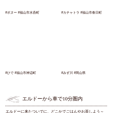
#ボヌー #福山市水呑町
#カチャトラ #福山市春日町
#ひで #福山市神辺町
#みず川 #岡山県
エルドーから車で10分圏内
エルドーに来たついでに、どこかでごはんやお茶しよう～