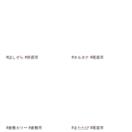
#ほしぞら #井原市
#オルタナ #尾道市
#倉敷カリー #倉敷市
#またたび #尾道市