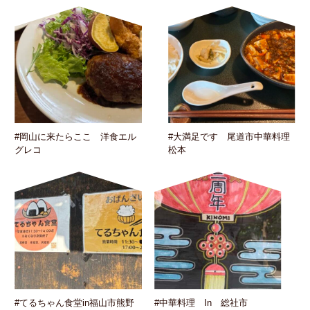
#岡山に来たらここ 洋食エル
#大満足です 尾道市中華料理
グレコ
松本
#てるちゃん食堂in福山市熊野
#中華料理 In 総社市