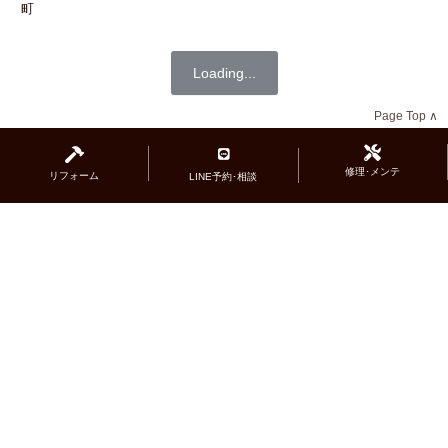
町
Loading...
Page Top ∧
修理･メンテ
リフォーム
LINE予約･相談
広島県福山市のジュエリーサロン『エルドー』
ブライダル（
マリッジリング
･
エンゲージリング
）･
ファッションジュエリー揃っています｡
リフォーム
や
オーダー
・貴金属の買取も承ります｡
広島県福山市南手城町3-3-1
＞MAP
084-928-6171
FAX 928-6172
営業時間
11:00〜18:30