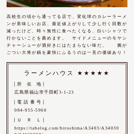
高校生の頃から通ってる店で、変化球のカレーラーメ
ンが美味しいお店、最近値上がりして少し行く回数が
減ったけど、時々無性に食べたくなる、白いシャツで
行かないことを薦めます。 サイドメニューのモヤシ
チャーシューが酒好きにはたまらない味だ。 腕が
ごつい大将が鍋を豪快にふるうのは一見の価値あり！
ラーメンハウス
★★★★★
所
在
地
広島県福山市千田町3-1-23
電
話
番
号
084-955-5960
Ｕ
Ｒ
Ｌ
https://tabelog.com/hiroshima/A3403/A34030