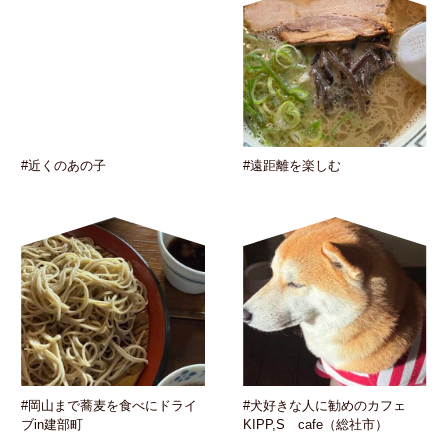
#近くのあの子
#遠距離を楽しむ
#岡山まで蕎麦を食べにドライ
#犬好きな人に勧めのカフェ
ブin建部町
KIPP,S cafe（総社市）