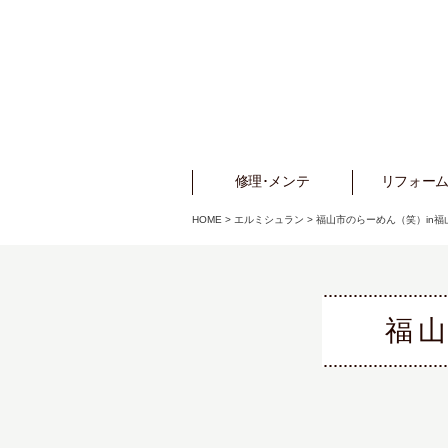
修理･メンテ
Repair
リフォーム
Refo
HOME
>
エルミシュラン
>
福山市のらーめん（笑）in福
福