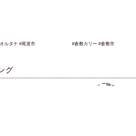
#オルタナ #尾道市
#倉敷カリー #倉敷市
ング