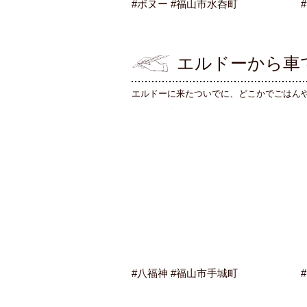
#ボヌー #福山市水呑町
エルドーから車で
エルドーに来たついでに、どこかでごはん
#八福神 #福山市手城町