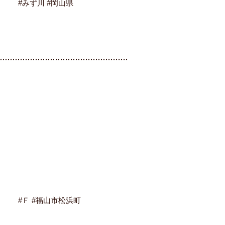
#みず川 #岡山県
#Ｆ #福山市松浜町