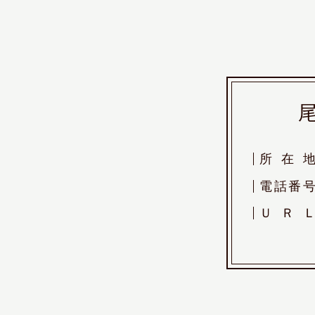
所
在
電
話
番
Ｕ
Ｒ