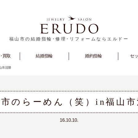
福山市の結婚指輪･修理･リフォームならエルドー
･買取
rm
Marriage
結婚指輪
Engagement
婚約指輪
セ
S
山市沼隈
山市のらーめん（笑）in福山市
16.10.10.