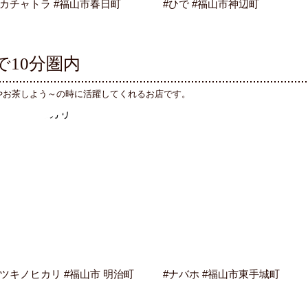
#カチャトラ #福山市春日町
#ひで #福山市神辺町
10分圏内
やお茶しよう～の時に活躍してくれるお店です。
#ツキノヒカリ #福山市 明治町
#ナバホ #福山市東手城町