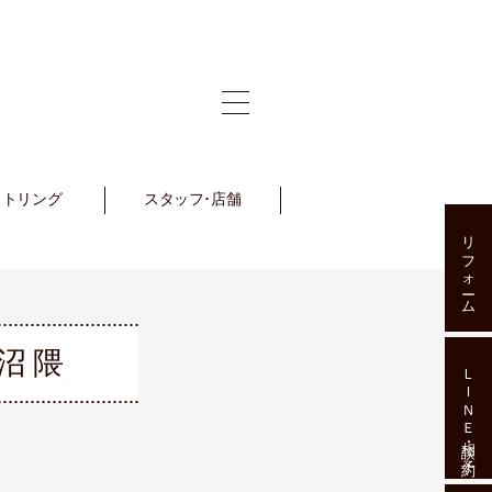
ットリング
et Ring
スタッフ･店舗
Staff･Shop
リフォーム
沼隈
ＬＩＮＥ相談･予約