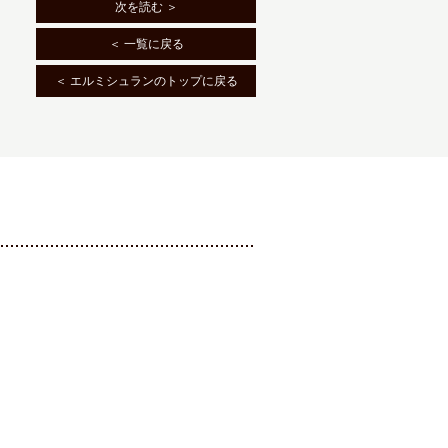
次を読む ＞
＜ 一覧に戻る
＜ エルミシュランのトップに戻る