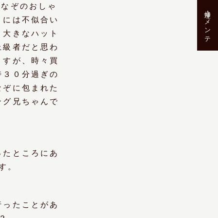
風なぞのおしゃ
修理･メンテ
りには不似合い
、大きなハット
上級者だと思わ
ますが、時々買
時３０分過ぎの
なぞに包まれた
兄ちゃんで
ったところにあ
す。
行ったことがあ