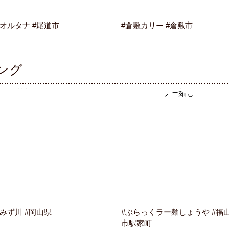
#オルタナ #尾道市
#倉敷カリー #倉敷市
ング
#みず川 #岡山県
#ぶらっくラー麺しょうや #福
市駅家町