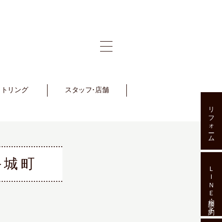
ットリング
et Ring
スタッフ･店舗
Staff･Shop
リフォーム
手城町
ＬＩＮＥ相談･予約