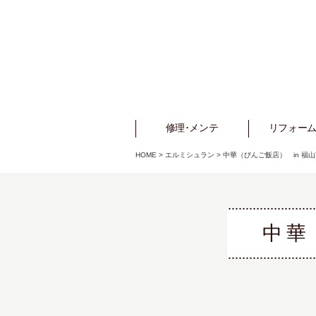
修理･メンテ
Repair
リフォーム
Refo
HOME
>
エルミシュラン
>
中華（びんご飯店） in 福山
中華