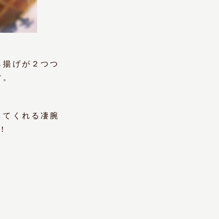
ら揚げが２つつ
す。
してくれる凄腕
！