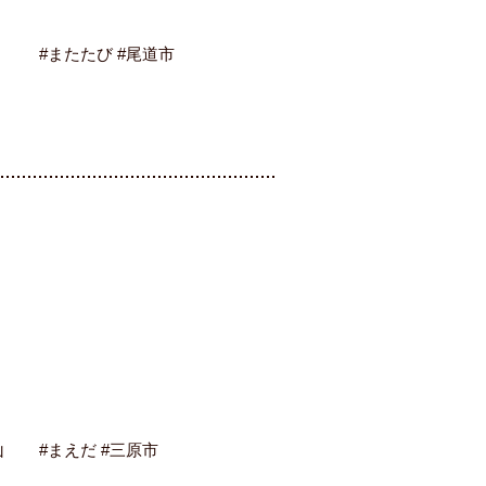
#またたび #尾道市
山
#まえだ #三原市