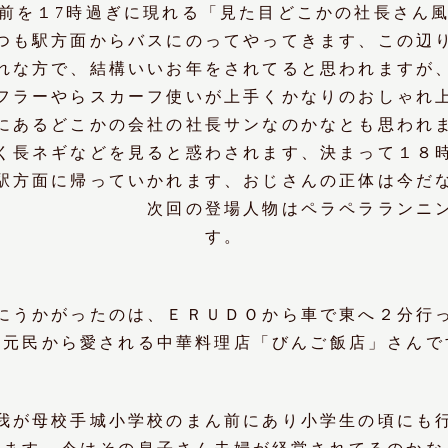
前を１7時過ぎに現れる「見た目どこかの社長さん
つも駅方面からバスにのってやってきます、この辺
れな方で、結構いいお年をされてると思われますが
フラーやらスカーフ使いが上手くかなりのおしゃれ
にあるどこかの会社の社長サンなのかなとも思われ
く長ネギなどを見ると惑わされます、決まって１８
駅方面に帰っていかれます、おじさんの正体は今だ
。 次回の登場人物はペラペラランニング
す。
にうかがったのは、ＥＲＵＤＯから車で東へ２分行
地元民から愛される中華料理店「びんご飯店」さんで
我が母校手城小学校のまん前にあり小学生の頃にも