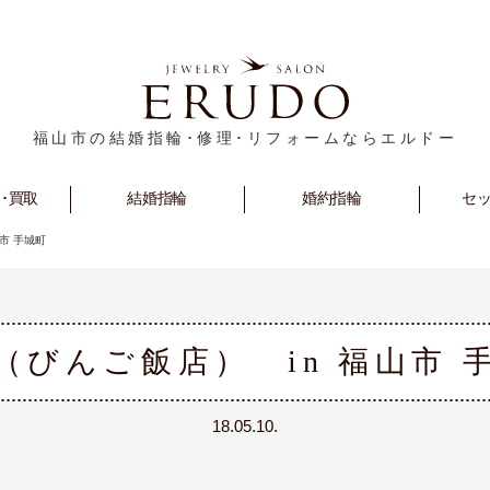
福山市の結婚指輪･修理･リフォームならエルドー
･買取
rm
Marriage
結婚指輪
Engagement
婚約指輪
セ
S
市 手城町
（びんご飯店） in 福山市 
18.05.10.