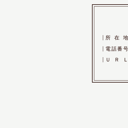
所
在
電
話
番
Ｕ
Ｒ