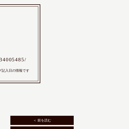
/34005485/
グ記入日の情報です
＜ 前を読む