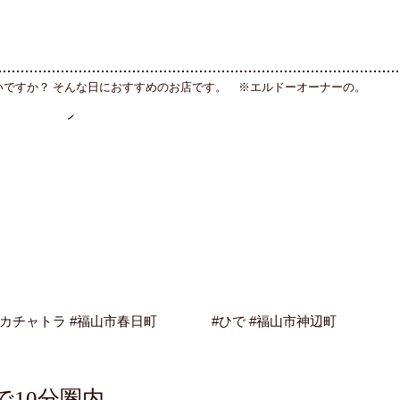
いですか？ そんな日におすすめのお店です。 ※エルドーオーナーの。
#カチャトラ #福山市春日町
#ひで #福山市神辺町
10分圏内